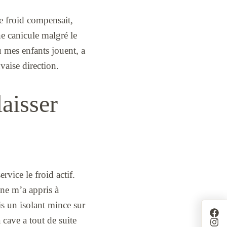
upe froid compensait,
ne canicule malgré le
ù mes enfants jouent, a
vaise direction.
laisser
rvice le froid actif.
ne m’a appris à
is un isolant mince sur
a cave a tout de suite