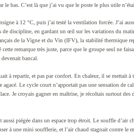
ar le bas. C’est là que j’ai vu que le poste le plus utile n’ét
nsigne à 12 °C, puis j’ai testé la ventilation forcée. J’ai auss
 de discipline, en gardant un œil sur les variations du matin
rançais de la Vigne et du Vin (IFV), la stabilité thermique r
 cette remarque très juste, parce que le groupe seul ne faisa
te devenait bancal.
t à repartir, et pas par confort. En chaleur, il se mettait à 
e agacé. Le cycle court n’apportait pas une sensation de cal
ace. Je croyais gagner en maîtrise, je récoltais surtout des
it aussi piégée dans un espace trop étroit. Le souffle d’air c
nser à une mini soufflerie, et l’air chaud stagnait contre le m