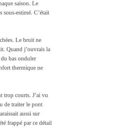
chaque saison. Le
is sous-estimé. C’était
chées. Le bruit ne
ait. Quand j’ouvrais la
es du bas onduler
onfort thermique ne
t trop courts. J’ai vu
u de traiter le pont
aissait aussi sur
été frappé par ce détail