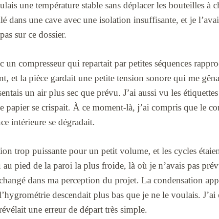
oulais une température stable sans déplacer les bouteilles à 
llé dans une cave avec une isolation insuffisante, et je l’ava
as sur ce dossier.
c un compresseur qui repartait par petites séquences rappro
ent, et la pièce gardait une petite tension sonore qui me gên
 sentais un air plus sec que prévu. J’ai aussi vu les étiquett
 papier se crispait. À ce moment-là, j’ai compris que le c
nce intérieure se dégradait.
ion trop puissante pour un petit volume, et les cycles étaien
 au pied de la paroi la plus froide, là où je n’avais pas prév
 changé dans ma perception du projet. La condensation appar
 l’hygrométrie descendait plus bas que je ne le voulais. J’ai 
révélait une erreur de départ très simple.