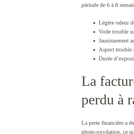
période de 6 à 8 semaine
Légère odeur de
Voile trouble su
Jaunissement a
Aspect trouble 
Durée d’exposit
La factur
perdu à r
La perte financière a ét
photo-oxydation, ce qu