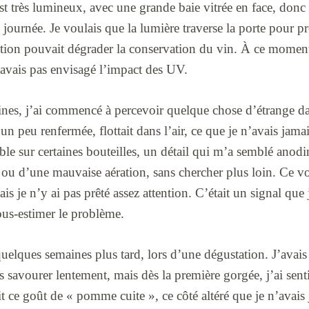
est très lumineux, avec une grande baie vitrée en face, donc 
 journée. Je voulais que la lumière traverse la porte pour pr
ition pouvait dégrader la conservation du vin. À ce moment
n’avais pas envisagé l’impact des UV.
es, j’ai commencé à percevoir quelque chose d’étrange da
un peu renfermée, flottait dans l’air, ce que je n’avais jamais
le sur certaines bouteilles, un détail qui m’a semblé anodin.
ou d’une mauvaise aération, sans chercher plus loin. Ce voi
is je n’y ai pas prêté assez attention. C’était un signal que j’
us-estimer le problème.
uelques semaines plus tard, lors d’une dégustation. J’avais
s savourer lentement, mais dès la première gorgée, j’ai sen
t ce goût de « pomme cuite », ce côté altéré que je n’avais