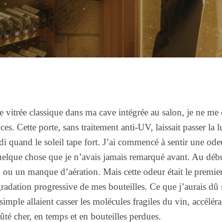
e vitrée classique dans ma cave intégrée au salon, je ne me
s. Cette porte, sans traitement anti-UV, laissait passer la 
idi quand le soleil tape fort. J’ai commencé à sentir une od
uelque chose que je n’avais jamais remarqué avant. Au début
 ou un manque d’aération. Mais cette odeur était le premie
gradation progressive de mes bouteilles. Ce que j’aurais dû s
imple allaient casser les molécules fragiles du vin, accéléra
té cher, en temps et en bouteilles perdues.