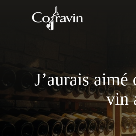
Aller
au
contenu
J’aurais aimé 
vin 