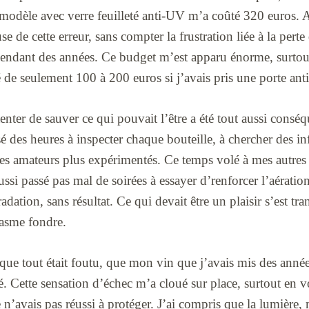
 modèle avec verre feuilleté anti-UV m’a coûté 320 euros. A
e de cette erreur, sans compter la frustration liée à la perte
 pendant des années. Ce budget m’est apparu énorme, surtou
été de seulement 100 à 200 euros si j’avais pris une porte ant
enter de sauver ce qui pouvait l’être a été tout aussi consé
sé des heures à inspecter chaque bouteille, à chercher des in
 des amateurs plus expérimentés. Ce temps volé à mes autres
ussi passé pas mal de soirées à essayer d’renforcer l’aératio
radation, sans résultat. Ce qui devait être un plaisir s’est tr
iasme fondre.
ue tout était foutu, que mon vin que j’avais mis des années
 Cette sensation d’échec m’a cloué sur place, surtout en v
e n’avais pas réussi à protéger. J’ai compris que la lumière,