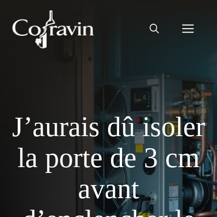
Aller
au
Men
contenu
J’aurais dû isoler
la porte de 3 cm
avant