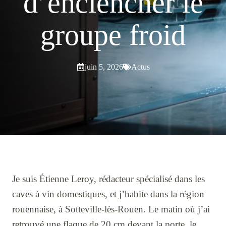
d’enclencher le
groupe froid
juin 5, 2026
Actus
Je suis Étienne Leroy, rédacteur spécialisé dans les
caves à vin domestiques, et j’habite dans la région
rouennaise, à Sotteville-lès-Rouen. Le matin où j’ai
retrouvé une flaque de 20 cm devant la porte, le