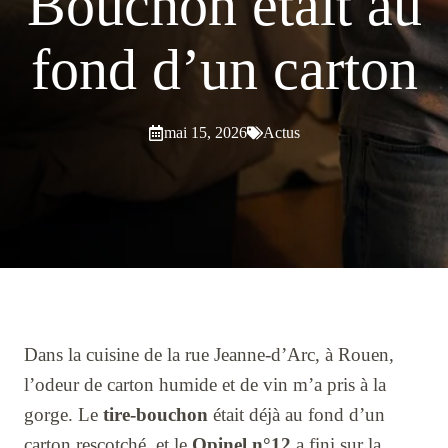
Bouchon était au
fond d’un carton
mai 15, 2026
Actus
Dans la cuisine de la rue Jeanne-d’Arc, à Rouen,
l’odeur de carton humide et de vin m’a pris à la
gorge. Le
tire-bouchon
était déjà au fond d’un
carton rescotché, et le
Opinel n°12
a fini sur la