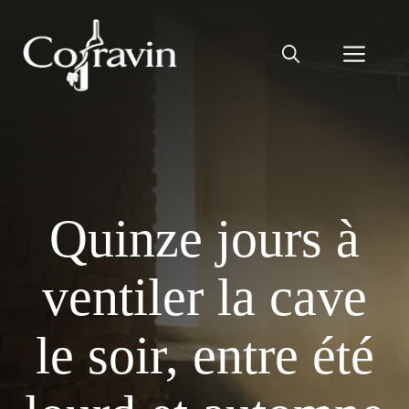
Aller
au
Men
contenu
Quinze jours à
ventiler la cave
le soir, entre été