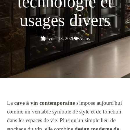
technologie et
usages divers
février 18, 2026
Actus
La
cave à vin contemporaine
s'impose aujourd'hui
comme un véritable symbole de style et de fonction
dans les espaces de vie. Plus qu'un simple lieu de
stockage du vin, elle combine
design moderne de