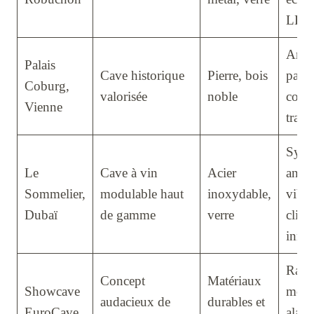
LED
Ambi
Palais
Cave historique
Pierre, bois
patri
Coburg,
valorisée
noble
cons
Vienne
tradi
Syst
Le
Cave à vin
Acier
anti-
Sommelier,
modulable haut
inoxydable,
vibra
Dubaï
de gamme
verre
clima
inno
Rayo
Concept
Matériaux
Showcave
modu
audacieux de
durables et
EuroCave
alar