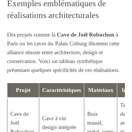
Exemples emblématiques de
réalisations architecturales
Des projets comme la
Cave de Joël Robuchon
à
Paris ou les caves du Palais Coburg illustrent cette
alliance réussie entre architecture, design et
conservation. Voici un tableau synthétique
présentant quelques spécificités de ces réalisations.
Projet
Caractéristiques
Matériaux
Inn
Tech
Cave de
Bois
de co
Cave à vin
Joël
massif,
avan
design intégrée
Robuchon
métal, verre
éclai