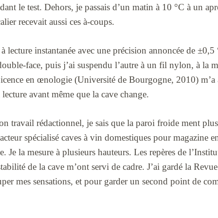
ndant le test. Dehors, je passais d’un matin à 10 °C à un ap
alier recevait aussi ces à-coups.
s à lecture instantanée avec une précision annoncée de ±0,5 °
ouble-face, puis j’ai suspendu l’autre à un fil nylon, à la
Licence en œnologie (Université de Bourgogne, 2010) m’a 
a lecture avant même que la cave change.
 travail rédactionnel, je sais que la paroi froide ment plus
teur spécialisé caves à vin domestiques pour magazine en l
e. Je la mesure à plusieurs hauteurs. Les repères de l’Instit
stabilité de la cave m’ont servi de cadre. J’ai gardé la Rev
per mes sensations, et pour garder un second point de co