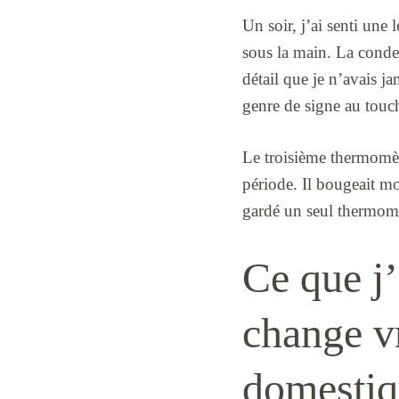
Un soir, j’ai senti une
sous la main. La conde
détail que je n’avais j
genre de signe au touche
Le troisième thermomèt
période. Il bougeait mo
gardé un seul thermomèt
Ce que j’
change v
domestiq