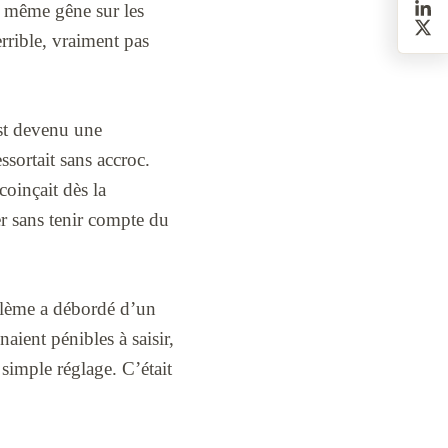
a même gêne sur les
errible, vraiment pas
est devenu une
essortait sans accroc.
coinçait dès la
er sans tenir compte du
oblème a débordé d’un
aient pénibles à saisir,
 simple réglage. C’était