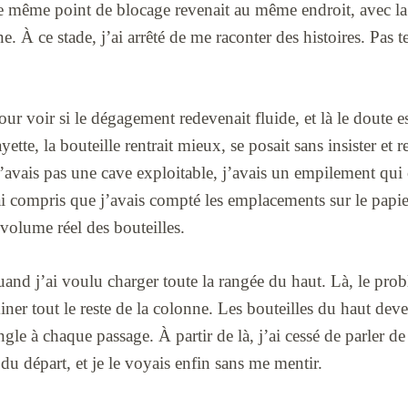
Le même point de blocage revenait au même endroit, avec l
. À ce stade, j’ai arrêté de me raconter des histoires. Pas t
pour voir si le dégagement redevenait fluide, et là le doute 
ette, la bouteille rentrait mieux, se posait sans insister et r
n’avais pas une cave exploitable, j’avais un empilement qui 
’ai compris que j’avais compté les emplacements sur le papi
volume réel des bouteilles.
uand j’ai voulu charger toute la rangée du haut. Là, le pr
ner tout le reste de la colonne. Les bouteilles du haut deven
angle à chaque passage. À partir de là, j’ai cessé de parler de
u départ, et je le voyais enfin sans me mentir.