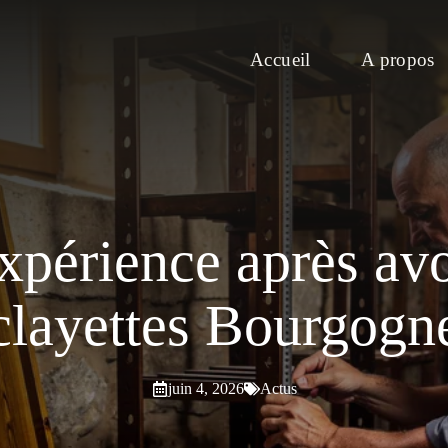
Accueil
A propos
xpérience après avo
clayettes Bourgogn
juin 4, 2026
Actus