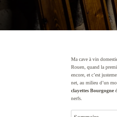
Ma cave à vin domestiq
Rouen, quand la premièr
encore, et c’est juste
net, au milieu d’un m
clayettes Bourgogne
é
nerfs.