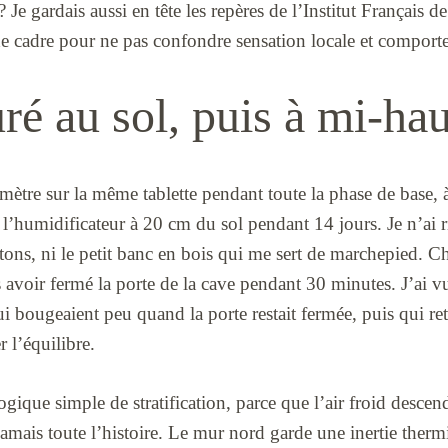
? Je gardais aussi en tête les repères de l’Institut Français d
e cadre pour ne pas confondre sensation locale et comporte
ré au sol, puis à mi-ha
mètre sur la même tablette pendant toute la phase de base, à
é l’humidificateur à 20 cm du sol pendant 14 jours. Je n’ai r
artons, ni le petit banc en bois qui me sert de marchepied. C
s avoir fermé la porte de la cave pendant 30 minutes. J’ai vu
ui bougeaient peu quand la porte restait fermée, puis qui r
r l’équilibre.
logique simple de stratification, parce que l’air froid descen
amais toute l’histoire. Le mur nord garde une inertie thermiq