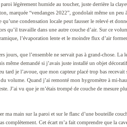
e paroi légèrement humide au toucher, juste derrière la claye
rton, marquée “vendanges 2022”, gondolait même un peu à 
 qu’une condensation locale peut fausser le relevé et donn
alors qu’il travaille dans une autre couche d’air. Sur ce volu
ramique, l’évaporation lente et le moindre flux d’air forment
miers jours, que l’ensemble ne servait pas à grand-chose. La 
uis même demandé si j’avais juste installé un objet décorati
eu tard je l’avoue, que mon capteur placé trop bas recevait 
lle du volume. Quand j’ai remonté mon hygromètre à mi-haut
este. J’ai vu que je m’étais trompé de couche de mesure pl
ser ma main sur la paroi et sur le flanc d’une bouteille couch
 pas complètement. Cet écart m’a fait comprendre que la cav