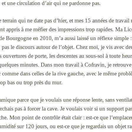
et une circulation d’air qui ne pardonne pas.
 terrain qui ne date pas d’hier, et mes 15 années de travail 
t appris à me méfier des impressions trop rapides. Ma Li
de Bourgogne en 2010, m’a aussi laissé un réflexe simple :
pas le discours autour de l’objet. Chez moi, je vis avec de
 ouvertures de porte, les descentes au sous-sol à toute heure
quelques minutes. Dans mon travail à Cofravin, je retrouve
c comme dans celles de la rive gauche, avec le même probl
rop bas ou trop près du mur.
éramique parce que je voulais une réponse lente, sans ventilat
chais pas à forcer la cave. Je voulais voir si un support p
èche. Mon point de contrôle était clair : est-ce que l’emplace
midité sur 120 jours, ou est-ce que je regardais un objet ras