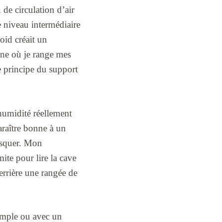
 de circulation d’air
le niveau intermédiaire
oid créait un
zone où je range mes
le principe du support
l’humidité réellement
araître bonne à un
busquer. Mon
ite pour lire la cave
errière une rangée de
simple ou avec un